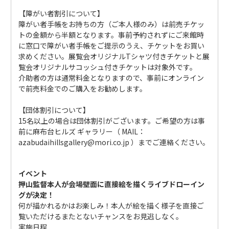
【障がい者割引について】
障がい者手帳をお持ちの方（ご本人様のみ）は前売チケッ
トの金額から半額となります。事前予約されずにご来館時
に窓口で障がい者手帳をご提示のうえ、チケットをお買い
求めください。展覧会オリジナルTシャツ付きチケットと展
覧会オリジナルサコッシュ付きチケットは対象外です。
介助者の方は通常料金となりますので、事前にオンライン
で前売料金でのご購入をお勧めします。
【団体割引について】
15名以上の場合は団体割引がございます。ご希望の方は事
前に麻布台ヒルズ ギャラリー（ MAIL：
azabudaihillsgallery@mori.co.jp
）までご連絡ください。
イベント
押山監督本人が会場壁面に直接絵を描くライブドローイン
グが決定！
何が描かれるかはお楽しみ！本人が絵を描く様子を直接ご
覧いただけるまたとないチャンスをお見逃しなく。
実施日程