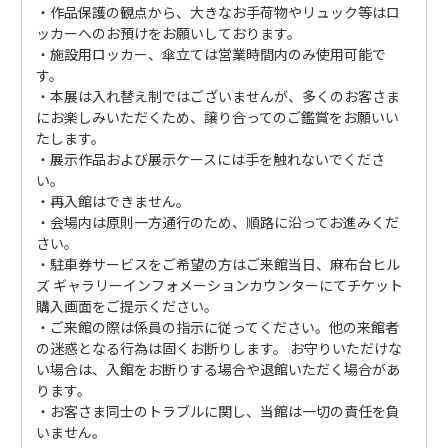
・作品保護の観点から、大きなお手荷物やリュック等はロ
ッカーへのお預けをお願いしております。
・施設用ロッカー、傘立ては営業時間内のみ使用可能で
す。
・本展は入れ替え制ではございませんが、多くのお客さま
にお楽しみいただくため、譲り合ってのご鑑賞をお願いい
たします。
・展示作品および展示ケースには手を触れないでくださ
い。
・再入館はできません。
・会場内は原則一方通行のため、順路に沿ってお進みくだ
さい。
・駐車券サービスをご希望の方はご来館当日、麻布台ヒル
ズ ギャラリーインフォメーションカウンターにてチケット
購入画面をご提示ください。
・ご来館の際は係員の指示に従ってください。他の来館者
の迷惑となる行為は固くお断りします。 お守りいただけな
い場合は、入館をお断りする場合や退館いただく場合があ
ります。
・お客さま同士のトラブルに関し、当館は一切の責任を負
いません。