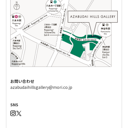
お問い合わせ
azabudaihillsgallery@mori.co.jp
SNS