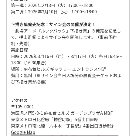
第一弾：2026年2月3日（火）17:00〜18:00
第二弾：2026年2月10日（火） 17:00〜18:00
下描き集発売記念！サイン会の開催が決定！
「劇場アニメ『ルックバック』下描き集」の発売を記念し
て、押山監督によるサイン会を開催します。（事前予約
制・先着）
実施日程
日時：2026年3月16日（月）・3月17日（火）各日16:45〜
18:00（16:30集合）
場所：麻布台ヒルズ ギャラリー エントランス付近
費用：無料（※サイン会当日入場分の展覧会チケットおよ
び下描き集が必要）
アクセス
〒105-0001
港区虎ノ門5-8-1 麻布台ヒルズ ガーデンプラザA MBF
東京メトロ日比谷線「神谷町駅」5番出口直結
東京メトロ南北線「六本木一丁目駅」4番出口徒歩8分
Google Map