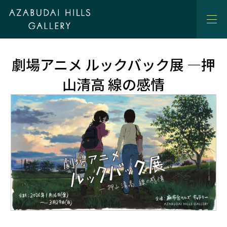
劇場アニメ ルックバック展 ―押
山清高 線の感情