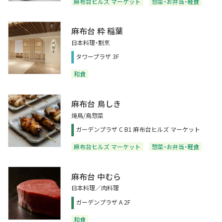
麻布台ヒルズ マーケット
惣菜・お弁当・軽食
麻布台 粋 稲葉
日本料理・割烹
タワープラザ 3F
和食
麻布台 鳥しき
焼鳥/鳥惣菜
ガーデンプラザ C B1 麻布台ヒルズ マーケット
麻布台ヒルズ マーケット
惣菜・お弁当・軽食
麻布台 中むら
日本料理／肉料理
ガーデンプラザ A 2F
和食