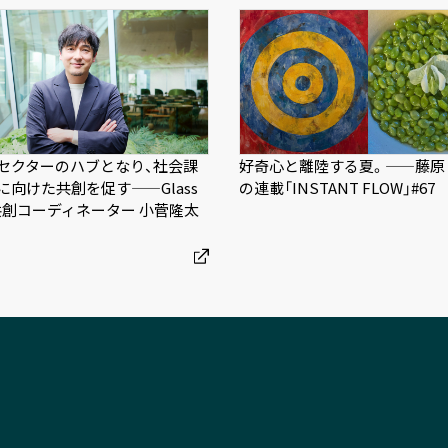
セクターのハブとなり、社会課
好奇心と離陸する夏。——藤原
に向けた共創を促す——Glass
の連載「INSTANT FLOW」#67
k共創コーディネーター 小菅隆太