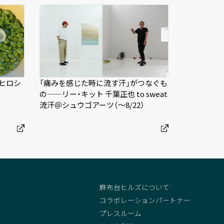
ヒロシ
「痛みを感じた時に流す汗」がつなぐも
の——リー・キット 千葉正也 to sweat
流汗＠シュウゴアーツ（〜8/22）
麻布台ヒルズについて
コラボレーションパートナー
プレスルーム