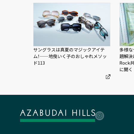
サングラスは真夏のマジックアイテ
多様な
ム！——地曳いく子のおしゃれメソッ
題解決
ド113
Roc
に聞く